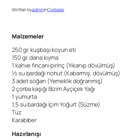
Written by
admin
in
Çorbalar
Malzemeler
250 gr. kuşbaşı koyun eti
150 gr. dana kıyma
1 kahve fincanı pirinç (Yıkanıp dövülmüş)
½ su bardağı nohut (Kabarmış, dövülmüş)
3 adet soğan (Yemeklik doğranmış)
2 çorba kaşığı Bizim Ayçiçek Yağı
1 yumurta
1,5 su bardağı İçim Yoğurt (Süzme)
Tuz
Karabiber
Hazırlanışı