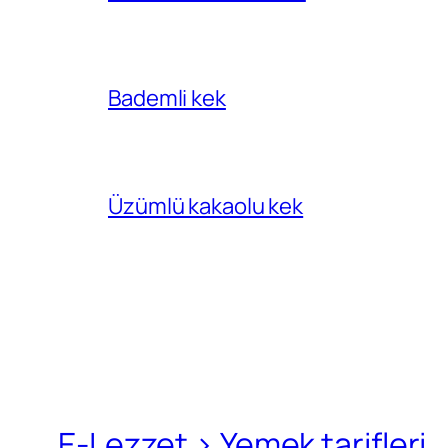
Bademli kek
Üzümlü kakaolu kek
E-Lezzet › Yemek tarifleri