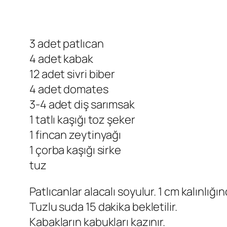
3 adet patlıcan
4 adet kabak
12 adet sivri biber
4 adet domates
3-4 adet diş sarımsak
1 tatlı kaşığı toz şeker
1 fincan zeytinyağı
1 çorba kaşığı sirke
tuz
Patlıcanlar alacalı soyulur. 1 cm kalınlığın
Tuzlu suda 15 dakika bekletilir.
Kabakların kabukları kazınır.