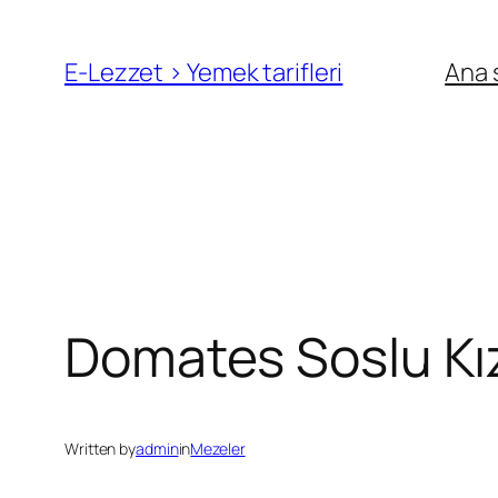
İçeriğe
geç
E-Lezzet › Yemek tarifleri
Ana 
Domates Soslu Kı
Written by
admin
in
Mezeler