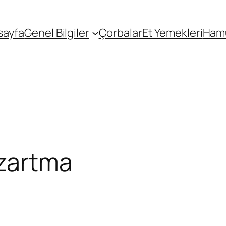
sayfa
Genel Bilgiler
Çorbalar
Et Yemekleri
Hamu
zartma