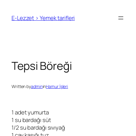
İçeriğe
geç
E-Lezzet › Yemek tarifleri
Tepsi Böreği
Written by
admin
in
Hamur İşleri
1 adet yumurta
1 su bardağı süt
1/2 su bardağı sıvıyağ
1 çay kaşığı tuz