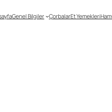
sayfa
Genel Bilgiler
Çorbalar
Et Yemekleri
Hamu