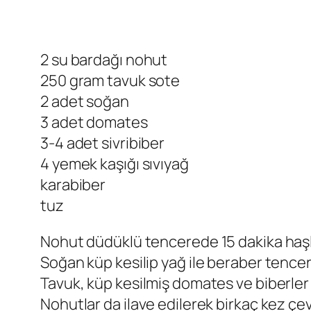
2 su bardağı nohut
250 gram tavuk sote
2 adet soğan
3 adet domates
3-4 adet sivribiber
4 yemek kaşığı sıvıyağ
karabiber
tuz
Nohut düdüklü tencerede 15 dakika haşl
Soğan küp kesilip yağ ile beraber tence
Tavuk, küp kesilmiş domates ve biberler 
Nohutlar da ilave edilerek birkaç kez çevr