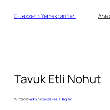
İçeriğe
geç
E-Lezzet › Yemek tarifleri
Ana 
Tavuk Etli Nohut
Written by
admin
in
Sebze ve Baklagiller