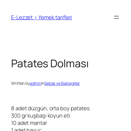
İçeriğe
geç
E-Lezzet › Yemek tarifleri
Patates Dolması
Written by
admin
in
Sebze ve Baklagiller
8 adet düzgün, orta boy patates
300 gr kuşbaşı koyun eti
10 adet mantar
1 adet havuç