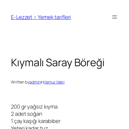
İçeriğe
geç
E-Lezzet › Yemek tarifleri
Kıymalı Saray Böreği
Written by
admin
in
Hamur İşleri
200 gr yağsız kıyma
2 adet soğan
1 çay kaşığı karabiber
Yeteri kadar tuz