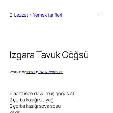
İçeriğe
geç
E-Lezzet › Yemek tarifleri
Izgara Tavuk Göğsü
Written by
admin
in
Tavuk Yemekleri
6 adet ince dövülmüş göğüs eti
2 çorba kaşığı sıvıyağ
2 çorba kaşığı soya sosu
kekik