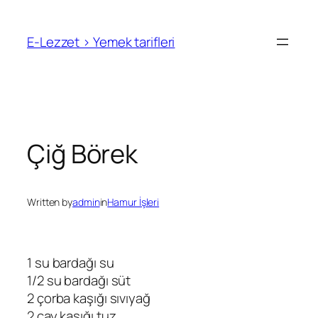
İçeriğe
geç
E-Lezzet › Yemek tarifleri
Çiğ Börek
Written by
admin
in
Hamur İşleri
1 su bardağı su
1/2 su bardağı süt
2 çorba kaşığı sıvıyağ
2 çay kaşığı tuz