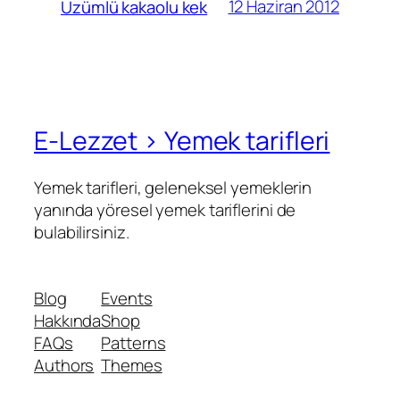
12 Haziran 2012
Üzümlü kakaolu kek
E-Lezzet › Yemek tarifleri
Yemek tarifleri, geleneksel yemeklerin
yanında yöresel yemek tariflerini de
bulabilirsiniz.
Blog
Events
Hakkında
Shop
FAQs
Patterns
Authors
Themes